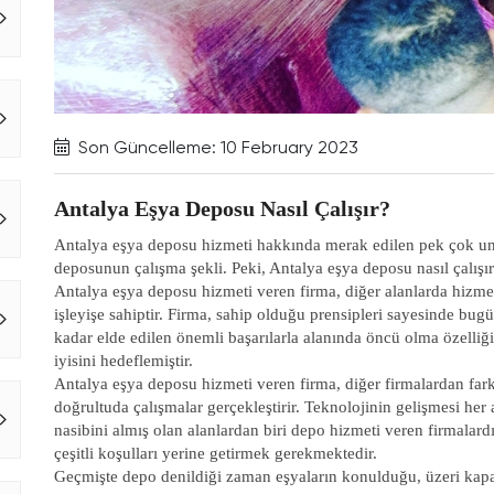
Son Güncelleme: 10 February 2023
Antalya Eşya Deposu Nasıl Çalışır?
Antalya eşya deposu hizmeti hakkında merak edilen pek çok uns
deposunun çalışma şekli. Peki, Antalya eşya deposu nasıl çalışı
Antalya eşya deposu hizmeti veren firma, diğer alanlarda hizmet
işleyişe sahiptir. Firma, sahip olduğu prensipleri sayesinde bug
kadar elde edilen önemli başarılarla alanında öncü olma özelli
iyisini hedeflemiştir.
Antalya eşya deposu hizmeti veren firma, diğer firmalardan farkl
doğrultuda çalışmalar gerçekleştirir. Teknolojinin gelişmesi her 
nasibini almış olan alanlardan biri depo hizmeti veren firmala
çeşitli koşulları yerine getirmek gerekmektedir.
Geçmişte depo denildiği zaman eşyaların konulduğu, üzeri kapa