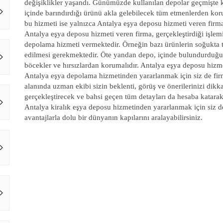
değişiklikler yaşandı. Günümüzde kullanılan depolar geçmişte 
içinde barındırdığı ürünü akla gelebilecek tüm etmenlerden koru
bu hizmeti ise yalnızca Antalya eşya deposu hizmeti veren firma
Antalya eşya deposu hizmeti veren firma, gerçekleştirdiği işle
depolama hizmeti vermektedir. Örneğin bazı ürünlerin soğukta t
edilmesi gerekmektedir. Öte yandan depo, içinde bulundurduğu ü
böcekler ve hırsızlardan korumalıdır. Antalya eşya deposu hizm
Antalya eşya depolama hizmetinden yararlanmak için siz de firm
alanında uzman ekibi sizin beklenti, görüş ve önerilerinizi dikka
gerçekleştirecek ve bahsi geçen tüm detayları da hesaba katarak
Antalya kiralık eşya deposu hizmetinden yararlanmak için siz de
avantajlarla dolu bir dünyanın kapılarını aralayabilirsiniz.