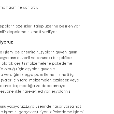
ma hacmine sahiptir.
oların özellikleri talep üzerine belirleniyor.
ilir depolama hizmeti veriliyor.
liyoruz
işlemi de önemlidir.Eşyaların güvenliğinin
yaların düzenli ve korunaklı bir şekilde
ma olarak çeşitli malzemelerle paketleme
ip olduğu için eşyaları güvenle
 verdiğimiz eşya paketleme hizmeti için
yalar için farklı malzemeler, çizilecek veya
kip olarak taşımacılığa ve depolamaya
yonellikle hareket ediyor, eşyalarınızı
olünü yapıyoruz.Eşya üzerinde hasar varsa not
e işlemini gerçekleştiriyoruz.Paketleme işlemi