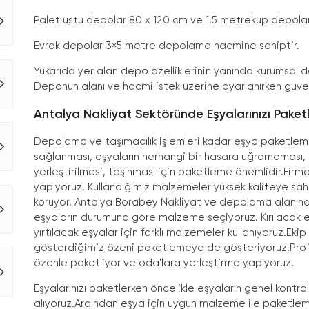
Palet üstü depolar 80 x 120 cm ve 1,5 metreküp depola
Evrak depolar 3×5 metre depolama hacmine sahiptir.
Yukarıda yer alan depo özelliklerinin yanında kurumsal dep
Deponun alanı ve hacmi istek üzerine ayarlanırken güven
Antalya Nakliyat Sektöründe Eşyalarınızı Paket
Depolama ve taşımacılık işlemleri kadar eşya paketleme 
sağlanması, eşyaların herhangi bir hasara uğramaması, eş
yerleştirilmesi, taşınması için paketleme önemlidir.Fir
yapıyoruz. Kullandığımız malzemeler yüksek kaliteye sah
koruyor.
Antalya Borabey Nakliyat
ve depolama alanında
eşyaların durumuna göre malzeme seçiyoruz. Kırılacak eş
yırtılacak eşyalar için farklı malzemeler kullanıyoruz.E
gösterdiğimiz özeni paketlemeye de gösteriyoruz.Profes
özenle paketliyor ve oda'lara yerleştirme yapıyoruz.
Eşyalarınızı paketlerken öncelikle eşyaların genel kontr
alıyoruz.Ardından eşya için uygun malzeme ile paketlem