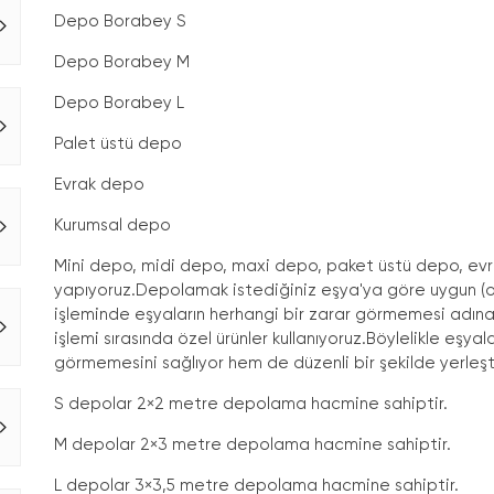
Depo Borabey S
Depo Borabey M
Depo Borabey L
Palet üstü depo
Evrak depo
Kurumsal depo
Mini depo, midi depo, maxi depo, paket üstü depo, evr
yapıyoruz.Depolamak istediğiniz eşya'ya göre uygun (o
işleminde eşyaların herhangi bir zarar görmemesi adına
işlemi sırasında özel ürünler kullanıyoruz.Böylelikle eşy
görmemesini sağlıyor hem de düzenli bir şekilde yerleşti
S depolar 2×2 metre depolama hacmine sahiptir.
M depolar 2×3 metre depolama hacmine sahiptir.
L depolar 3×3,5 metre depolama hacmine sahiptir.