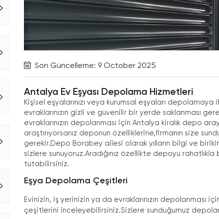
Son Güncelleme: 9 October 2025
Antalya Ev Eşyası Depolama Hizmetleri
Kişisel eşyalarınızı veya kurumsal eşyaları depolamaya 
evraklarınızın gizli ve güvenilir bir yerde saklanması ger
evraklarınızın depolanması için
Antalya kiralık depo
aray
araştırıyorsanız deponun özelliklerine,firmanın size sun
gerekir.Depo Borabey ailesi olarak yılların bilgi ve biri
sizlere sunuyoruz.Aradığınız özellikte depoyu rahatlıkla b
tutabilirsiniz.
Eşya Depolama Çeşitleri
Evinizin, iş yerinizin ya da evraklarınızın depolanması
çeşitlerini inceleyebilirsiniz.Sizlere sunduğumuz depolar