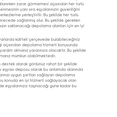
saklanırken zarar görmemesi açısından her türlü
lenmesinin yanı sıra eşyalarınızın güvenliğini
zlerine yerleştirilir. Bu şekilde her türlü
yi derecede sağlanmış olur. Bu şekilde gereken
nızın saklanacağı depolama alanları için en iyi
varlarda kaliteli çerçevede bulabileceğiniz
liği açısından depolama hizmeti konusunda
 yardım almanız yararınıza olacaktır. Bu şekilde
almanız mümkün olabilmektedir.
n destek alarak gönlünüz rahat bir şekilde
ev eşyası deposu olarak bu anlamda alanında
alarınızı uygun şartları sağlayan depolama
bu konuda en iyi hizmeti sağlayacak olan
imde eşyalarınıza taşınacağı güne kadar bu