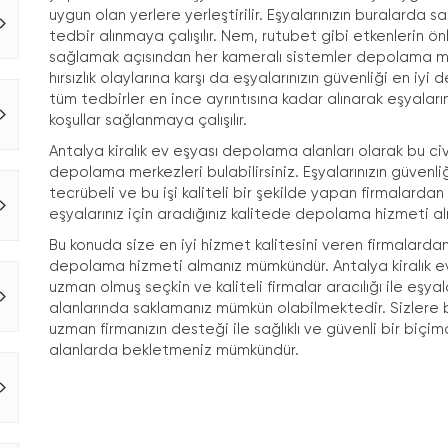
uygun olan yerlere yerleştirilir. Eşyalarınızın buralarda 
tedbir alınmaya çalışılır. Nem, rutubet gibi etkenlerin ön
sağlamak açısından her kameralı sistemler depolama merke
hırsızlık olaylarına karşı da eşyalarınızın güvenliği en i
tüm tedbirler en ince ayrıntısına kadar alınarak eşyaları
koşullar sağlanmaya çalışılır.
Antalya kiralık ev eşyası depolama alanları olarak bu ci
depolama merkezleri bulabilirsiniz. Eşyalarınızın güven
tecrübeli ve bu işi kaliteli bir şekilde yapan firmalardan
eşyalarınız için aradığınız kalitede depolama hizmeti 
Bu konuda size en iyi hizmet kalitesini veren firmalarda
depolama hizmeti almanız mümkündür. Antalya kiralık 
uzman olmuş seçkin ve kaliteli firmalar aracılığı ile eşy
alanlarında saklamanız mümkün olabilmektedir. Sizlere 
uzman firmanızın desteği ile sağlıklı ve güvenli bir biç
alanlarda bekletmeniz mümkündür.