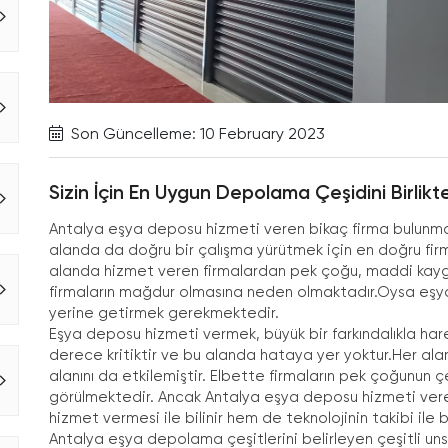
Son Güncelleme: 10 February 2023
Sizin İçin En Uygun Depolama Çeşidini Birlikte 
Antalya eşya deposu hizmeti veren bikaç firma bulunma
alanda da doğru bir çalışma yürütmek için en doğru fi
alanda hizmet veren firmalardan pek çoğu, maddi kayg
firmaların mağdur olmasına neden olmaktadır.Oysa eşya 
yerine getirmek gerekmektedir.
Eşya deposu hizmeti vermek, büyük bir farkındalıkla har
derece kritiktir ve bu alanda hataya yer yoktur.Her 
alanını da etkilemiştir. Elbette firmaların pek çoğunun çe
görülmektedir. Ancak Antalya eşya deposu hizmeti veren f
hizmet vermesi ile bilinir hem de teknolojinin takibi ile 
Antalya eşya depolama çeşitlerini belirleyen çeşitli uns