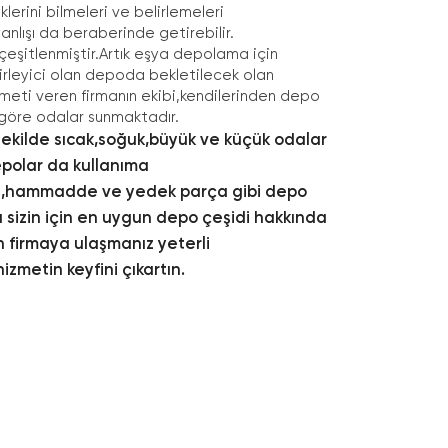
klerini bilmeleri ve belirlemeleri
anlışı da beraberinde getirebilir.
 çeşitlenmiştir.Artık eşya depolama için
elirleyici olan depoda bekletilecek olan
zmeti veren firmanın ekibi,kendilerinden depo
 göre odalar sunmaktadır.
kilde sıcak,soğuk,büyük ve küçük odalar
depolar da kullanıma
til,hammadde ve yedek parça gibi depo
 sizin için en uygun depo çeşidi hakkında
n firmaya ulaşmanız yeterli
zmetin keyfini çıkartın.